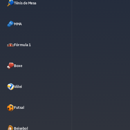
Tênis de Mesa
MMA
Fórmula 1
Boxe
Vôlei
Futsal
Beisebol