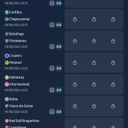
08/08/2026
•
18:30
Coritiba
Chapecoense
08/08/2026
•
20:30
Botafogo
Fluminense
08/08/2026
•
21:00
Cruzeiro
Mirassol
09/08/2026
•
11:00
Palmeiras
Internacional
09/08/2026
•
16:00
Bahia
Vasco da Gama
09/08/2026
•
16:00
Red Bull Bragantino
Corinthians