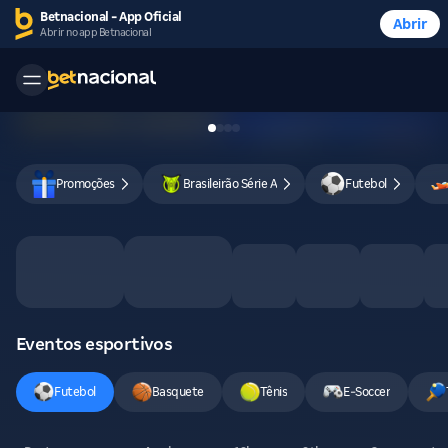
Betnacional - App Oficial
Abrir
Abrir no app Betnacional
Promoções
Brasileirão Série A
Futebol
Eventos esportivos
Futebol
Basquete
Tênis
E-Soccer