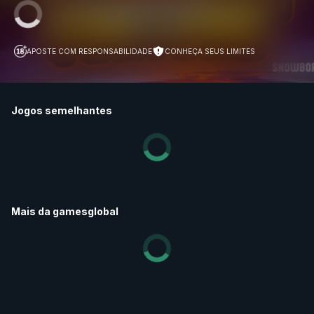
APOSTE COM RESPONSABILIDADE
CONHEÇA SEUS LIMITES
Jogos semelhantes
Mais da gamesglobal