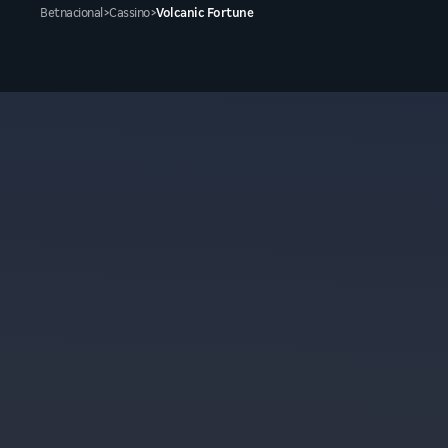
Betnacional
>
Cassino
>
Volcanic Fortune