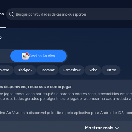
ino
o
Cassino Ao Vivo
oletas
Blackjack
Baccarat
Gameshow
Sicbo
Outros
os disponíveis, recursos e como jogar
e jogos conduzidos por crupiês e apresentadores reais, transmitidos em temp
de resultados gerados por algoritmos, o jogador acompanha cada rodada ao
ino Ao Vivo está disponível pelo site e pelo aplicativo para Android e iOS,
 vivo
Mostrar mais