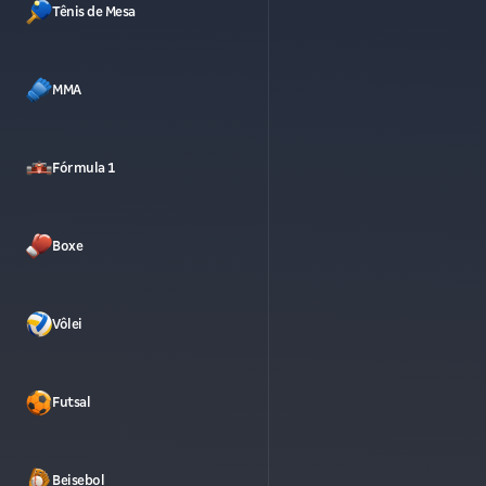
Tênis de Mesa
–
Spanish Roulette
: um
–
Super Trunfo
: game 
múltiplas opções de m
MMA
–
Crazy Time
: game sh
de jogadores simultâne
Fórmula 1
Recursos do cassino
O
Cassino Ao Vivo da
menu de filtros permit
Boxe
Dentro da seção, o co
– Top 10 da semana: l
Vôlei
– Exclusivos Betnacion
Blackjack e Betnaciona
– Jogos Populares: sel
Football Studio, Baccara
Futsal
– Separação por provedo
Beisebol
Como jogar no cassi