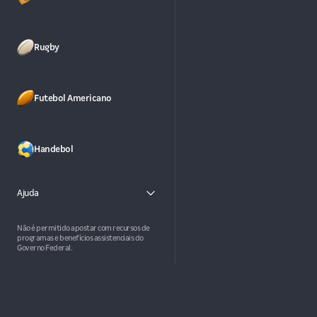
Crie sua conta na Betn
Realize um depósito vi
Acesse a seção Cassino 
Rugby
Navegue pelas categoria
Selecione a mesa, agua
Acompanhe a transmiss
O suporte da Betnacion
Futebol Americano
Dicas para jogar com
Conheça as regras do 
Handebol
show antes de começar
Observe antes de apos
entender o ritmo do jo
Ajuda
Estabeleça um limite p
entretenimento, jogue 
Não é permitido apostar com recursos de 
programas e benefícios assistenciais do 
A Betnacional oferece 
Governo Federal.
até a exclusão permane
Jogo Responsável
Perguntas frequente
Como jogar cassino a