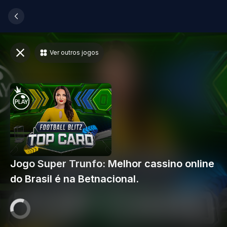
Ver outros jogos
Jogo Super Trunfo: Melhor cassino online
do Brasil é na Betnacional.