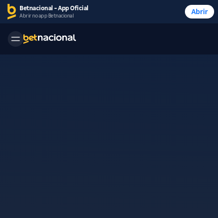
Betnacional - App Oficial
Abrir
Abrir no app Betnacional