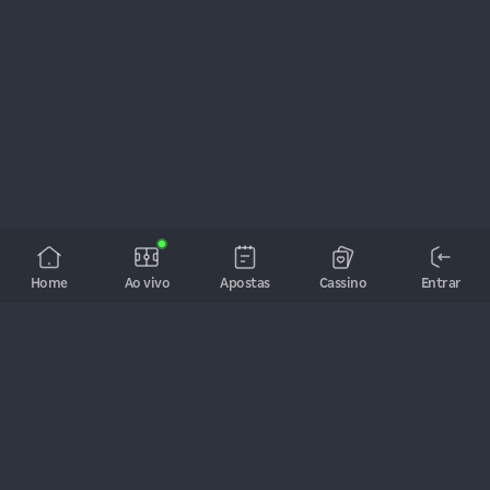
Home
Ao vivo
Apostas
Cassino
Entrar
A bet de todos os brasileiros! As melhores cotações, jogos ao 