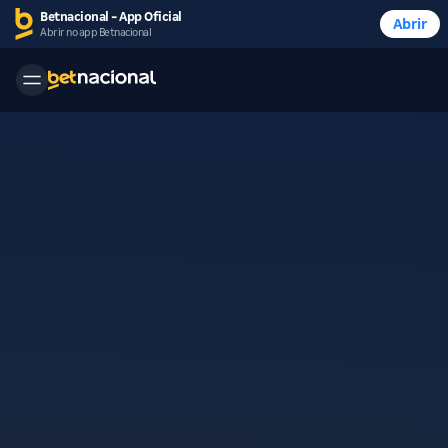
Betnacional - App Oficial
Abrir
Abrir no app Betnacional