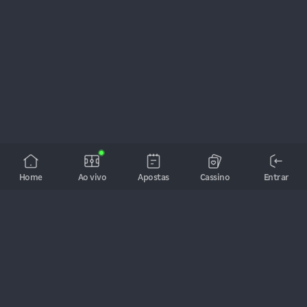
Home
Ao vivo
Apostas
Cassino
Entrar
A bet de todos os brasileiros! As melhores cotações, jogos ao 