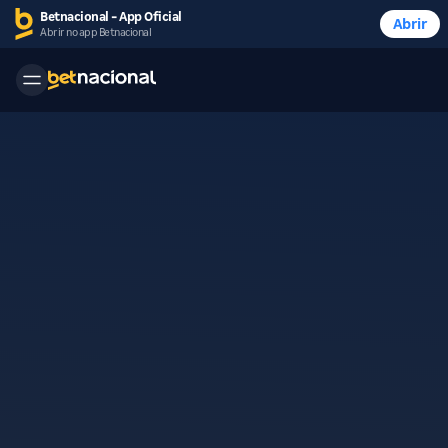
Betnacional - App Oficial
Abrir
Abrir no app Betnacional