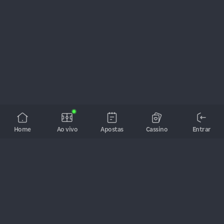
Home
Ao vivo
Apostas
Cassino
Entrar
A bet de todos os brasileiros! As melhores cotações, jogos ao 