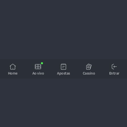
Home
Ao vivo
Apostas
Cassino
Entrar
A bet de todos os brasileiros! As melhores cotações, jogos ao 