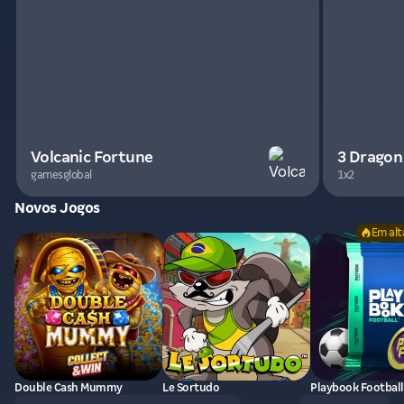
Volcanic Fortune
3 Dragon
gamesglobal
1x2
Novos Jogos
Em alt
Double Cash Mummy
Le Sortudo
Playbook Football