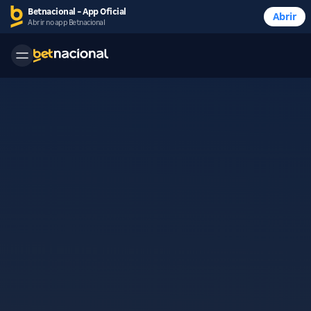
Betnacional - App Oficial
Abrir
Abrir no app Betnacional