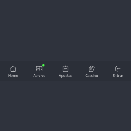
Home
Ao vivo
Apostas
Cassino
Entrar
A bet de todos os brasileiros! As melhores cotações, jogos ao 