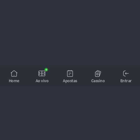
Home
Ao vivo
Apostas
Cassino
Entrar
A bet de todos os brasileiros! As melhores cotações, jogos ao 