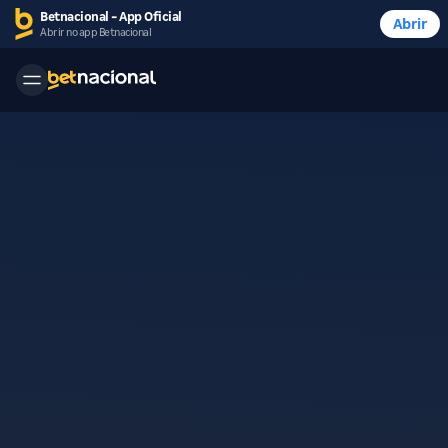
Betnacional - App Oficial
Abrir
Abrir no app Betnacional