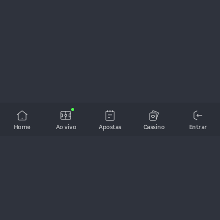
Home
Ao vivo
Apostas
Cassino
Entrar
A bet de todos os brasileiros! As melhores cotações, jogos ao 