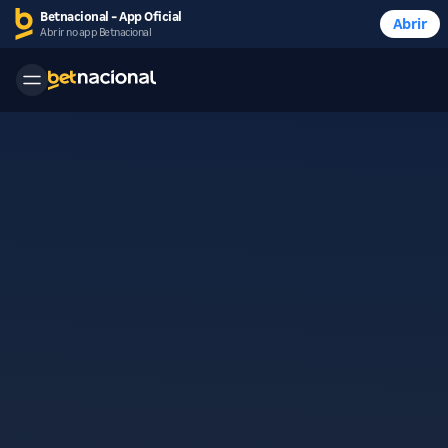
Betnacional - App Oficial
Abrir
Abrir no app Betnacional