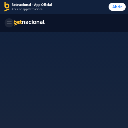
Betnacional - App Oficial
Abrir
Abrir no app Betnacional