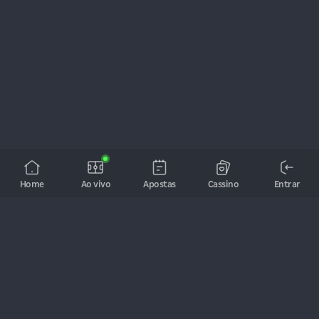
Home
Ao vivo
Apostas
Cassino
Entrar
A bet de todos os brasileiros! As melhores cotações, jogos ao 