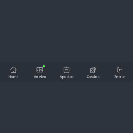
Home
Ao vivo
Apostas
Cassino
Entrar
A bet de todos os brasileiros! As melhores cotações, jogos ao 