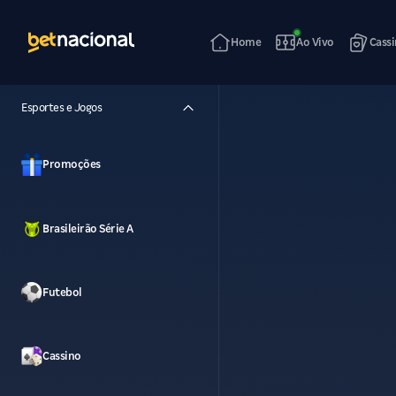
Home
Ao Vivo
Cass
Esportes e Jogos
Promoções
Brasileirão Série A
Futebol
Cassino