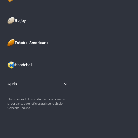
Rugby
Futebol Americano
Handebol
Ajuda
Não é permitido apostar com recursos de 
programas e benefícios assistenciais do 
Governo Federal.
Jogo Responsável