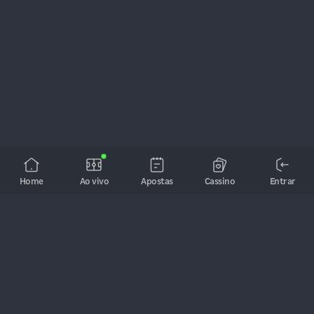
Home
Ao vivo
Apostas
Cassino
Entrar
A bet de todos os brasileiros! As melhores cotações, jogos ao 