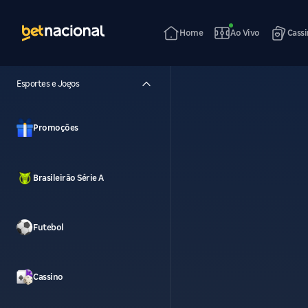
Home
Ao Vivo
Cass
Esportes e Jogos
Promoções
Brasileirão Série A
Futebol
Cassino