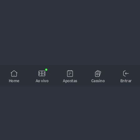
Home
Ao vivo
Apostas
Cassino
Entrar
A bet de todos os brasileiros! As melhores cotações, jogos ao 