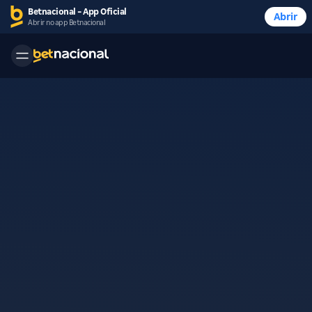
Betnacional - App Oficial
Abrir
Abrir no app Betnacional