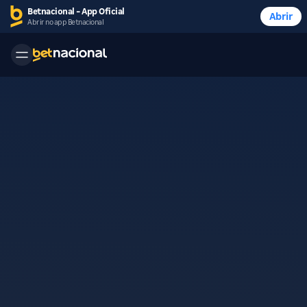
Betnacional - App Oficial
Abrir
Abrir no app Betnacional