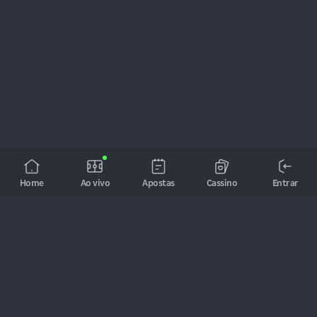
Home
Ao vivo
Apostas
Cassino
Entrar
A bet de todos os brasileiros! As melhores cotações, jogos ao 