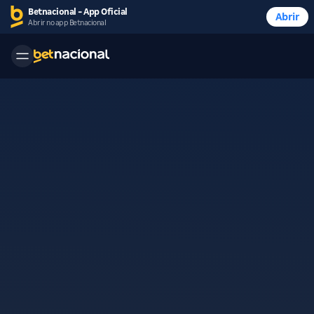
Betnacional - App Oficial
Abrir
Abrir no app Betnacional