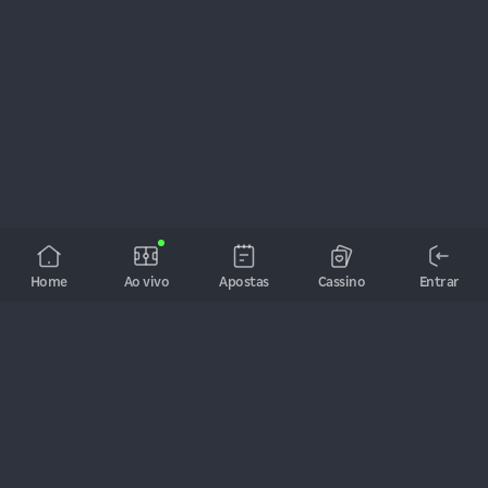
Home
Ao vivo
Apostas
Cassino
Entrar
A bet de todos os brasileiros! As melhores cotações, jogos ao 