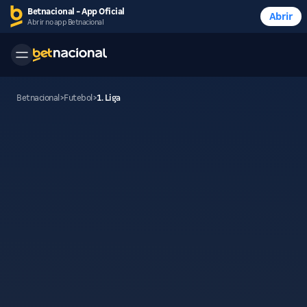
Betnacional - App Oficial
Abrir
Abrir no app Betnacional
Betnacional
>
Futebol
>
1. Liga