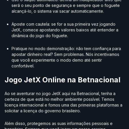
será o seu ponto de segurança e sempre que o foguete
alcançá-lo, o sistema vai sacar automaticamente.
Aposte com cautela:
se for a sua primeira vez jogando
JetX, comece apostando valores baixos até entender a
dinâmica do jogo do foguete.
Pratique no modo demonstração:
não tem confiança para
apostar dinheiro real? Sem problemas. Nós incentivamos
que você experimente o modo demo até sentir
confortável.
Jogo JetX Online na Betnacional
Ao se aventurar no jogo JetX aqui na Betnacional, tenha a
certeza de que está no melhor ambiente possível. Temos
licença internacional e fomos uma das primeiras plataformas a
solicitar a licença do governo brasileiro.
Além disso, protegemos as suas informações pessoais e