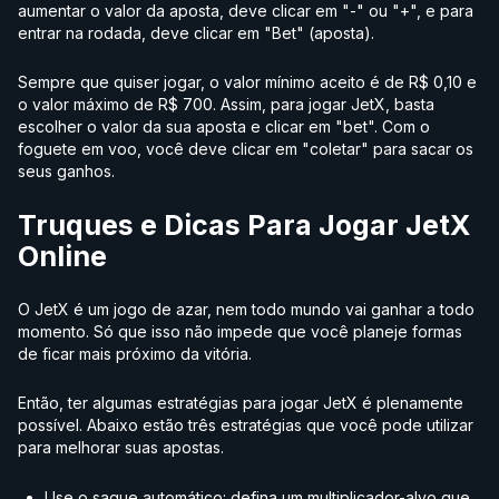
aumentar o valor da aposta, deve clicar em "-" ou "+", e para
entrar na rodada, deve clicar em "Bet" (aposta).
Sempre que quiser jogar, o valor mínimo aceito é de R$ 0,10 e
o valor máximo de R$ 700. Assim, para jogar JetX, basta
escolher o valor da sua aposta e clicar em "bet". Com o
foguete em voo, você deve clicar em "coletar" para sacar os
seus ganhos.
Truques e Dicas Para Jogar JetX
Online
O JetX é um jogo de azar, nem todo mundo vai ganhar a todo
momento. Só que isso não impede que você planeje formas
de ficar mais próximo da vitória.
Então, ter algumas estratégias para jogar JetX é plenamente
possível. Abaixo estão três estratégias que você pode utilizar
para melhorar suas apostas.
Use o saque automático:
defina um multiplicador-alvo que