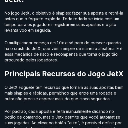
No jogo JetX, o objetivo é simples: fazer sua aposta e retirá-la
antes que o foguete exploda. Toda rodada se inicia com um
tempo para os jogadores registrarem suas apostas e o jato
levanta voo em seguida.
O multiplicador começa em 1.0x e só para de crescer quando
há o crash do JetX, que vem sempre de maneira aleatória. E é
essa mecânica de risco e recompensa que torna o jogo tão
procurado pelos jogadores.
Principais Recursos do Jogo JetX
O JetX Foguete tem recursos que tornam as suas apostas bem
mais simples e rápidas, permitindo que entre uma rodada e
outra não precise esperar mais do que cinco segundos.
Por padrão, cada aposta é feita manualmente clicando no
botão de comando, mas o Jetx permite que você automatize
suas jogadas. Ao clicar no botão "auto", é possível definir por