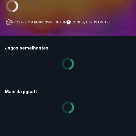
APOSTE COM RESPONSABILIDADE
CONHEÇA SEUS LIMITES
Jogos semelhantes
Mais da pgsoft