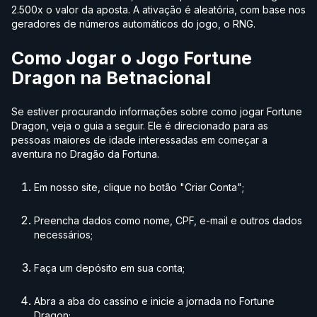
2.500x o valor da aposta. A ativação é aleatória, com base nos
geradores de números automáticos do jogo, o RNG.
Como Jogar o Jogo Fortune
Dragon na Betnacional
Se estiver procurando informações sobre como jogar Fortune
Dragon, veja o guia a seguir. Ele é direcionado para as
pessoas maiores de idade interessadas em começar a
aventura no Dragão da Fortuna.
Em nosso site, clique no botão "Criar Conta";
Preencha dados como nome, CPF, e-mail e outros dados
necessários;
Faça um depósito em sua conta;
Abra a aba do cassino e inicie a jornada no Fortune
Dragon;