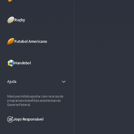
Rugby
Futebol Americano
Handebol
Ajuda
Não é permitido apostar com recursos de 
programas e benefícios assistenciais do 
Governo Federal.
Jogo Responsável