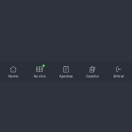
Home
Ao vivo
Apostas
Cassino
Entrar
A bet de todos os brasileiros! As melhores cotações, jogos ao 