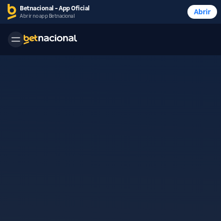
Betnacional - App Oficial
Abrir
Abrir no app Betnacional