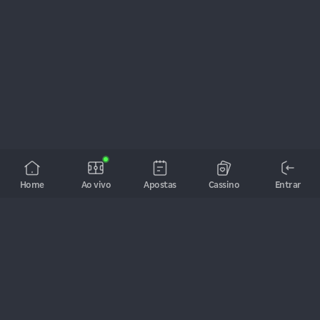
Home
Ao vivo
Apostas
Cassino
Entrar
A bet de todos os brasileiros! As melhores cotações, jogos ao 