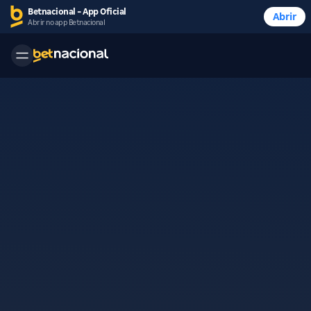
Betnacional - App Oficial
Abrir
Abrir no app Betnacional