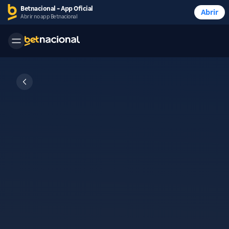
Betnacional - App Oficial
Abrir
Abrir no app Betnacional