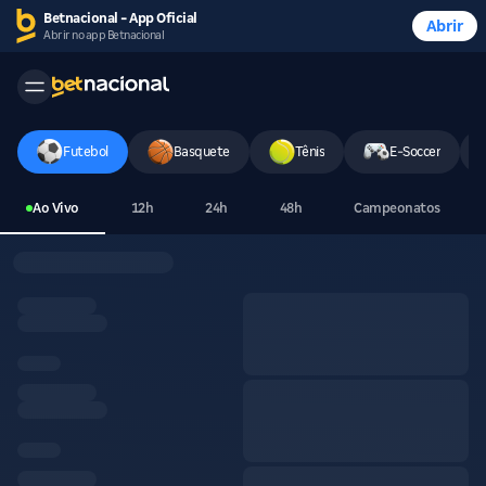
Betnacional - App Oficial
Abrir
Abrir no app Betnacional
Futebol
Basquete
Tênis
E-Soccer
Ao Vivo
12h
24h
48h
Campeonatos