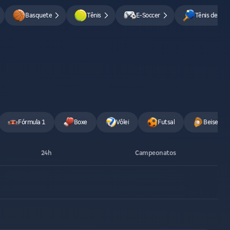
Basquete
Tênis
E-Soccer
Tênis de Me
Fórmula 1
Boxe
Vôlei
Futsal
Beisebol
24h
Campeonatos