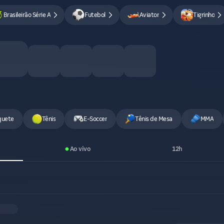
Brasileirão Série A
Futebol
Aviator
Tigrinho
quete
Tênis
E-Soccer
Tênis de Mesa
MMA
Ao vivo
12h