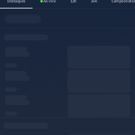
Destaques
Ao vivo
12h
24h
Campeonato