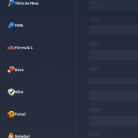
Tênis de Mesa
MMA
Fórmula 1
Boxe
Vôlei
Futsal
Beisebol