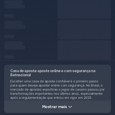
Casa de aposta: aposte online e com segurança na
Betnacional
Escolher uma casa de aposta confiável é o primeiro passo
para quem deseja apostar online com segurança. No Brasil, o
mercado de apostas esportivas e jogos de cassino passou por
transformações importantes nos últimos anos, especialmente
após a regulamentação que entrou em vigor em 2025.
A Betnacional é uma plataforma regulamentada que oferece
Mostrar mais
um ambiente seguro para apostadores, com variedade de
esportes, jogos de cassino e ferramentas de jogo responsável.