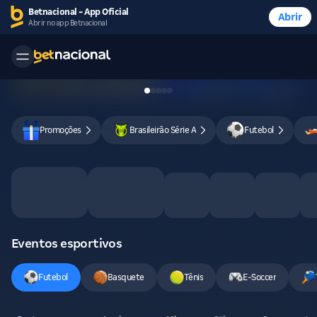
Betnacional - App Oficial
Abrir
Abrir no app Betnacional
Promoções
Brasileirão Série A
Futebol
Eventos esportivos
Futebol
Basquete
Tênis
E-Soccer