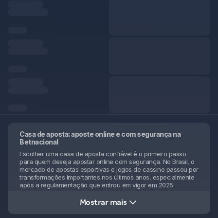
Casa de aposta: aposte online e com segurança na
Betnacional
Escolher uma casa de aposta confiável é o primeiro passo
para quem deseja apostar online com segurança. No Brasil, o
mercado de apostas esportivas e jogos de cassino passou por
transformações importantes nos últimos anos, especialmente
após a regulamentação que entrou em vigor em 2025.
A Betnacional é uma plataforma regulamentada que oferece
Mostrar mais
um ambiente seguro para apostadores, com variedade de
esportes, jogos de cassino e ferramentas de jogo responsável.