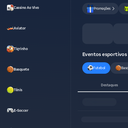
Cassino Ao Vivo
Promoções
Aviator
Tigrinho
Eventos esportivos
Futebol
Bas
Basquete
Destaques
Tênis
E-Soccer