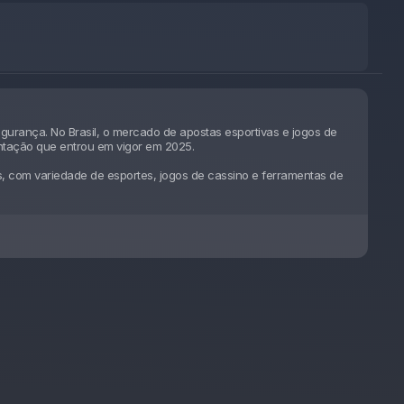
gurança. No Brasil, o mercado de apostas esportivas e jogos de
ntação que entrou em vigor em 2025.
 com variedade de esportes, jogos de cassino e ferramentas de
no online. No Brasil, essas plataformas precisam estar
galmente.
olve quatro etapas principais:
mo CPF, e-mail e telefone. Em seguida, é necessário passar pela
 de documento com foto. Esse processo garante segurança,
taformas de jogos de aposta regulamentadas oferecem métodos
 representa a probabilidade daquele resultado acontecer. Se seu