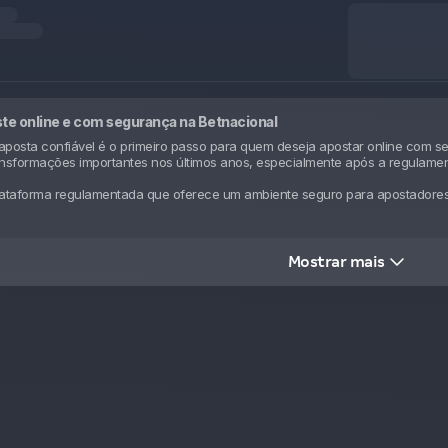
ste online e com segurança na Betnacional
posta confiável é o primeiro passo para quem deseja apostar online com se
ansformações importantes nos últimos anos, especialmente após a regulame
lataforma regulamentada que oferece um ambiente seguro para apostadores,
casa de apostas online?
Mostrar mais
uma plataforma onde é possível realizar apostas esportivas e jogar no cassi
tério da Fazenda por meio da Secretaria de Prêmios e Apostas para operar le
guro quando você escolhe um site de apostas regulamentado. O processo env
o
: o primeiro passo é criar uma conta informando dados pessoais básicos co
dade (KYC - Know Your Customer) por meio de reconhecimento facial e envio
menores de 18 anos e previne fraudes.
a verificada, você pode fazer um depósito para começar a apostar. As pla
ões de crédito e boletos bancários não são permitidos pela regulamentação.
 nas apostas esportivas, você escolhe um evento com uma cotação (odd) que