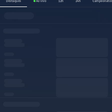
Destaques
Ao vivo
12h
24h
Campeonato