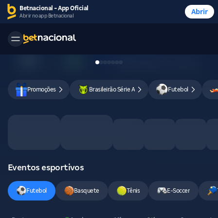
Betnacional - App Oficial
Abrir
Abrir no app Betnacional
Promoções
Brasileirão Série A
Futebol
Eventos esportivos
Futebol
Basquete
Tênis
E-Soccer