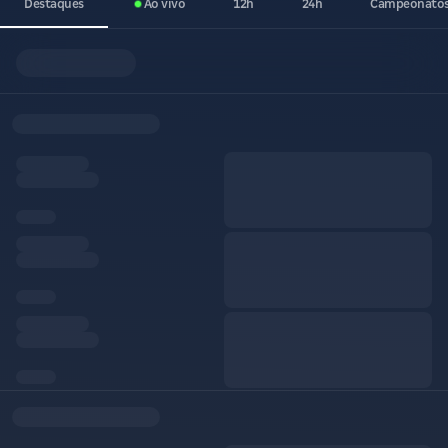
Destaques
Ao vivo
12h
24h
Campeonato