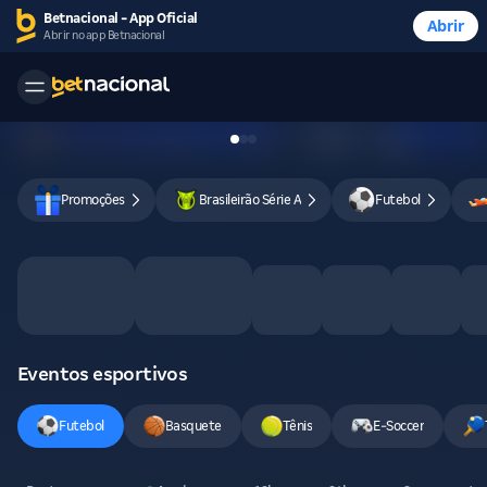
Betnacional - App Oficial
Abrir
Abrir no app Betnacional
Promoções
Brasileirão Série A
Futebol
Eventos esportivos
Futebol
Basquete
Tênis
E-Soccer