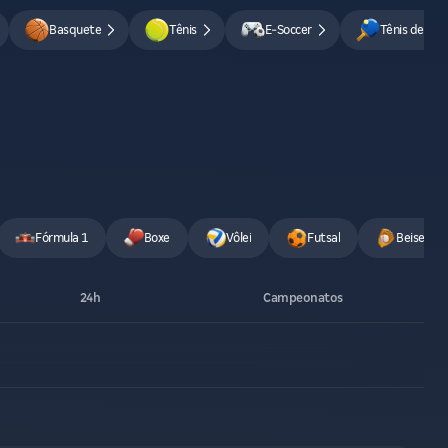
Basquete
Tênis
E-Soccer
Tênis de Me
Fórmula 1
Boxe
Vôlei
Futsal
Beisebol
24h
Campeonatos