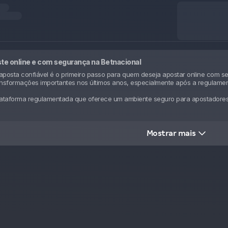
ste online e com segurança na Betnacional
posta confiável é o primeiro passo para quem deseja apostar online com se
ansformações importantes nos últimos anos, especialmente após a regulame
lataforma regulamentada que oferece um ambiente seguro para apostadores,
casa de apostas online?
Mostrar mais
uma plataforma onde é possível realizar apostas esportivas e jogar no cassi
tério da Fazenda por meio da Secretaria de Prêmios e Apostas para operar le
guro quando você escolhe um site de apostas regulamentado. O processo env
o
: o primeiro passo é criar uma conta informando dados pessoais básicos co
dade (KYC - Know Your Customer) por meio de reconhecimento facial e envio
menores de 18 anos e previne fraudes.
a verificada, você pode fazer um depósito para começar a apostar. As pla
ões de crédito e boletos bancários não são permitidos pela regulamentação.
 nas apostas esportivas, você escolhe um evento com uma cotação (odd) que