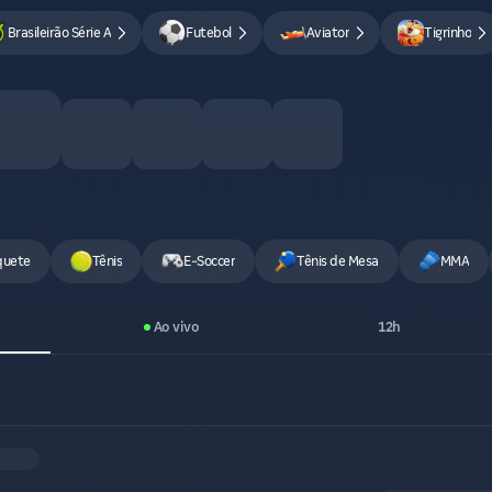
Brasileirão Série A
Futebol
Aviator
Tigrinho
quete
Tênis
E-Soccer
Tênis de Mesa
MMA
Ao vivo
12h