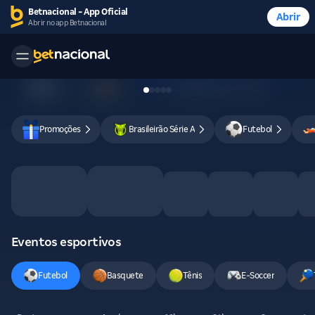
Betnacional - App Oficial
Abrir
Abrir no app Betnacional
Promoções
Brasileirão Série A
Futebol
Eventos esportivos
Futebol
Basquete
Tênis
E-Soccer