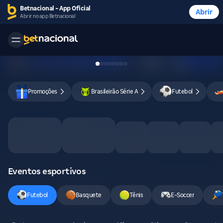
Betnacional - App Oficial
Abrir
Abrir no app Betnacional
Promoções
Brasileirão Série A
Futebol
Eventos esportivos
Futebol
Basquete
Tênis
E-Soccer